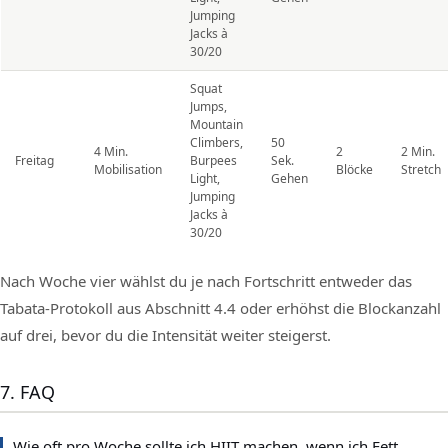
Jumping
Jacks à
30/20
Squat
Jumps,
Mountain
Climbers,
50
4 Min.
2
2 Min.
Freitag
Burpees
Sek.
Mobilisation
Blöcke
Stretch
Light,
Gehen
Jumping
Jacks à
30/20
Nach Woche vier wählst du je nach Fortschritt entweder das
Tabata-Protokoll aus Abschnitt 4.4 oder erhöhst die Blockanzahl
auf drei, bevor du die Intensität weiter steigerst.
7. FAQ
Wie oft pro Woche sollte ich HIIT machen, wenn ich Fett