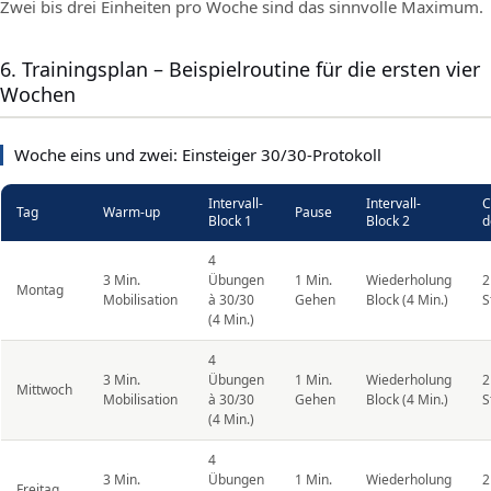
Zwei bis drei Einheiten pro Woche sind das sinnvolle Maximum.
6. Trainingsplan – Beispielroutine für die ersten vier
Wochen
Woche eins und zwei: Einsteiger 30/30-Protokoll
Intervall-
Intervall-
C
Tag
Warm-up
Pause
Block 1
Block 2
d
4
3 Min.
Übungen
1 Min.
Wiederholung
2
Montag
Mobilisation
à 30/30
Gehen
Block (4 Min.)
S
(4 Min.)
4
3 Min.
Übungen
1 Min.
Wiederholung
2
Mittwoch
Mobilisation
à 30/30
Gehen
Block (4 Min.)
S
(4 Min.)
4
3 Min.
Übungen
1 Min.
Wiederholung
2
Freitag