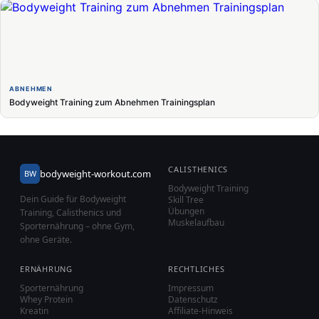
ABNEHMEN
Bodyweight Training zum Abnehmen Trainingsplan
CALISTHENICS
bodyweight-workout.com
BW
Bodyweight Training
Dein Guide für Bodyweight
Skill Tree
Übungen
Training, Calisthenics und
Muskelaufbau
Sporternährung – ohne Gym,
ohne Geräte.
ERNÄHRUNG
RECHTLICHES
Sporternährung
Impressum
Whey Protein
Datenschutz
Kreatin
Affiliate-Hinweis