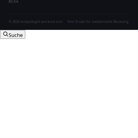
BCAA
© 2026 bodyweight-workout.com
Kein Ersatz für medizinische Beratung.
Suche