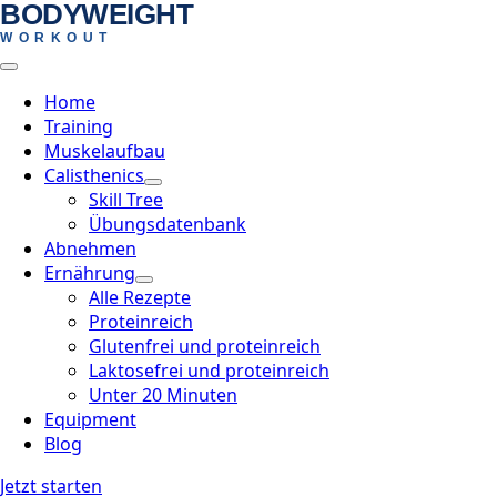
BODYWEIGHT
Skip
WORKOUT
to
main
content
Home
Training
Muskelaufbau
Calisthenics
Skill Tree
Übungsdatenbank
Abnehmen
Ernährung
Alle Rezepte
Proteinreich
Glutenfrei und proteinreich
Laktosefrei und proteinreich
Unter 20 Minuten
Equipment
Blog
Jetzt starten