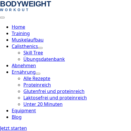
BODYWEIGHT
Skip
WORKOUT
to
main
content
Home
Training
Muskelaufbau
Calisthenics
Skill Tree
Übungsdatenbank
Abnehmen
Ernährung
Alle Rezepte
Proteinreich
Glutenfrei und proteinreich
Laktosefrei und proteinreich
Unter 20 Minuten
Equipment
Blog
Jetzt starten