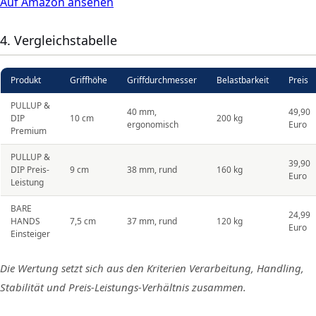
Auf Amazon ansehen
4. Vergleichstabelle
Produkt
Griffhöhe
Griffdurchmesser
Belastbarkeit
Preis
PULLUP &
40 mm,
49,90
DIP
10 cm
200 kg
ergonomisch
Euro
Premium
PULLUP &
39,90
DIP Preis-
9 cm
38 mm, rund
160 kg
Euro
Leistung
BARE
24,99
HANDS
7,5 cm
37 mm, rund
120 kg
Euro
Einsteiger
Die Wertung setzt sich aus den Kriterien Verarbeitung, Handling,
Stabilität und Preis-Leistungs-Verhältnis zusammen.