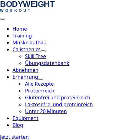
BODYWEIGHT
Skip
WORKOUT
to
main
content
Home
Training
Muskelaufbau
Calisthenics
Skill Tree
Übungsdatenbank
Abnehmen
Ernährung
Alle Rezepte
Proteinreich
Glutenfrei und proteinreich
Laktosefrei und proteinreich
Unter 20 Minuten
Equipment
Blog
Jetzt starten