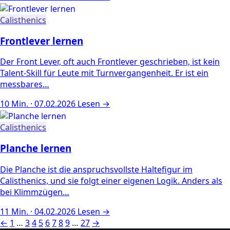
Calisthenics
Frontlever lernen
Der Front Lever, oft auch Frontlever geschrieben, ist kein
Talent-Skill für Leute mit Turnvergangenheit. Er ist ein
messbares…
10 Min. · 07.02.2026
Lesen →
Calisthenics
Planche lernen
Die Planche ist die anspruchsvollste Haltefigur im
Calisthenics, und sie folgt einer eigenen Logik. Anders als
bei Klimmzügen…
11 Min. · 04.02.2026
Lesen →
←
1
…
3
4
5
6
7
8
9
…
27
→