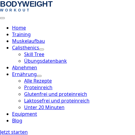
BODYWEIGHT
Skip
WORKOUT
to
main
content
Home
Training
Muskelaufbau
Calisthenics
Skill Tree
Übungsdatenbank
Abnehmen
Ernährung
Alle Rezepte
Proteinreich
Glutenfrei und proteinreich
Laktosefrei und proteinreich
Unter 20 Minuten
Equipment
Blog
Jetzt starten