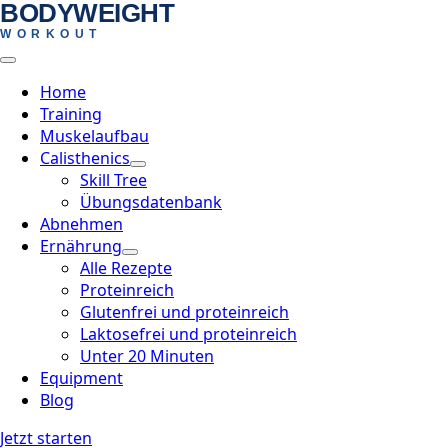
BODYWEIGHT
Skip
WORKOUT
to
main
content
Home
Training
Muskelaufbau
Calisthenics
Skill Tree
Übungsdatenbank
Abnehmen
Ernährung
Alle Rezepte
Proteinreich
Glutenfrei und proteinreich
Laktosefrei und proteinreich
Unter 20 Minuten
Equipment
Blog
Jetzt starten