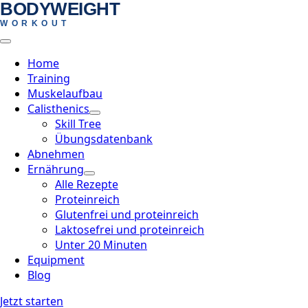
BODYWEIGHT
Skip
WORKOUT
to
main
content
Home
Training
Muskelaufbau
Calisthenics
Skill Tree
Übungsdatenbank
Abnehmen
Ernährung
Alle Rezepte
Proteinreich
Glutenfrei und proteinreich
Laktosefrei und proteinreich
Unter 20 Minuten
Equipment
Blog
Jetzt starten