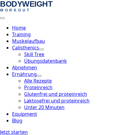
BODYWEIGHT
Skip
WORKOUT
to
main
content
Home
Training
Muskelaufbau
Calisthenics
Skill Tree
Übungsdatenbank
Abnehmen
Ernährung
Alle Rezepte
Proteinreich
Glutenfrei und proteinreich
Laktosefrei und proteinreich
Unter 20 Minuten
Equipment
Blog
Jetzt starten