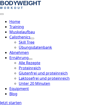
BODYWEIGHT
Skip
WORKOUT
to
main
content
Home
Training
Muskelaufbau
Calisthenics
Skill Tree
Übungsdatenbank
Abnehmen
Ernährung
Alle Rezepte
Proteinreich
Glutenfrei und proteinreich
Laktosefrei und proteinreich
Unter 20 Minuten
Equipment
Blog
Jetzt starten