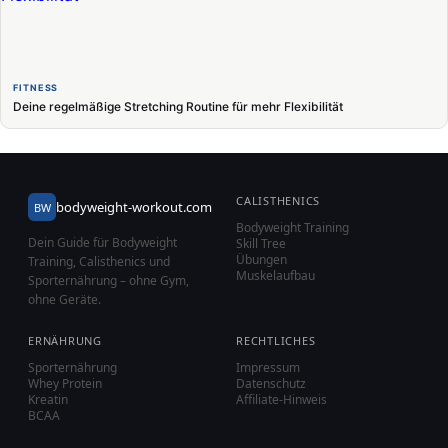
FITNESS
Deine regelmäßige Stretching Routine für mehr Flexibilität
CALISTHENICS
bodyweight-workout.com
BW
Bodyweight Training
Dein Guide für Bodyweight
Skill Tree
Übungen
Training, Calisthenics und
Muskelaufbau
Sporternährung – ohne Gym,
ohne Geräte.
ERNÄHRUNG
RECHTLICHES
Sporternährung
Impressum
Whey Protein
Datenschutz
Kreatin
Affiliate-Hinweis
BCAA