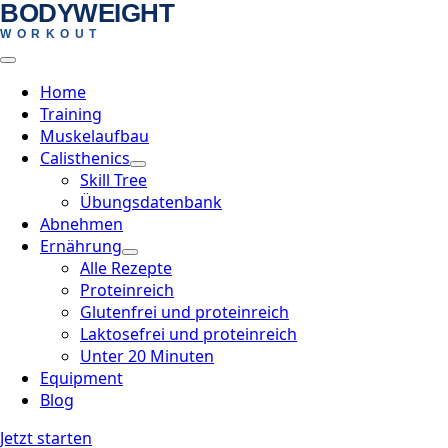
BODYWEIGHT
Skip
WORKOUT
to
main
content
Home
Training
Muskelaufbau
Calisthenics
Skill Tree
Übungsdatenbank
Abnehmen
Ernährung
Alle Rezepte
Proteinreich
Glutenfrei und proteinreich
Laktosefrei und proteinreich
Unter 20 Minuten
Equipment
Blog
Jetzt starten