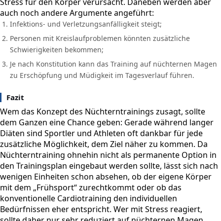
Stress für den Körper verursacht. Daneben werden aber
auch noch andere Argumente angeführt:
Infektions- und Verletzungsanfälligkeit steigt;
Personen mit Kreislaufproblemen könnten zusätzliche
Schwierigkeiten bekommen;
Je nach Konstitution kann das Training auf nüchternen Magen
zu Erschöpfung und Müdigkeit im Tagesverlauf führen.
Fazit
Wem das Konzept des Nüchterntrainings zusagt, sollte
dem Ganzen eine Chance geben: Gerade während langer
Diäten sind Sportler und Athleten oft dankbar für jede
zusätzliche Möglichkeit, dem Ziel näher zu kommen. Da
Nüchterntraining ohnehin nicht als permanente Option in
den Trainingsplan eingebaut werden sollte, lässt sich nach
wenigen Einheiten schon absehen, ob der eigene Körper
mit dem „Frühsport“ zurechtkommt oder ob das
konventionelle Cardiotraining den individuellen
Bedürfnissen eher entspricht. Wer mit Stress reagiert,
sollte daher nur sehr reduziert auf nüchternen Magen