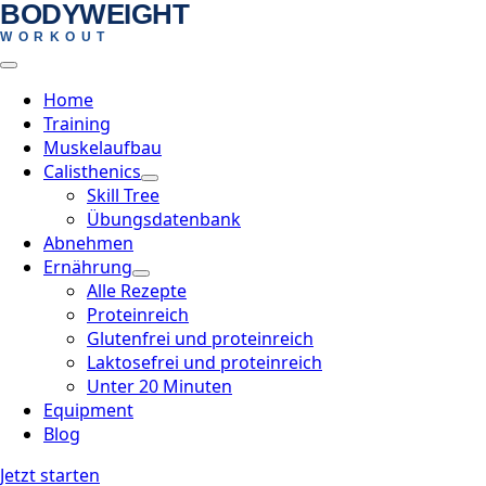
BODYWEIGHT
Skip
WORKOUT
to
main
content
Home
Training
Muskelaufbau
Calisthenics
Skill Tree
Übungsdatenbank
Abnehmen
Ernährung
Alle Rezepte
Proteinreich
Glutenfrei und proteinreich
Laktosefrei und proteinreich
Unter 20 Minuten
Equipment
Blog
Jetzt starten